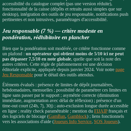
accessibilité du catalogue complet (pas une version réduite),
fonctionnalité de la caisse (dépôts et retraits aussi simples que sur
desktop), intégration des outils de jeu responsable, notifications push
pertinentes et non intrusives, paramétrages d'accessibilité.
Jeu responsable (7 %) — critère modeste en
pondération, rédhibitoire en plancher
Bien que la pondération soit modérée, ce critère fonctionne comme
un plafond :
un opérateur qui obtient moins de 5/10 ici ne peut
pas dépasser 7,5/10 en note globale
, quelle que soit la note des
autres critères. Cette règle de plafonnement est une décision
éditoriale explicite, appliquée depuis janvier 2024. Voir notre
page
Jeu Responsable
pour le détail des outils attendus.
Éléments évalués : présence de limites de dépôt journalières,
hebdomadaires, mensuelles ; possibilité de paramétrer ces limites en
ligne sans passer par le support ; asymétrie correcte (diminution
immédiate, augmentation avec délai de réflexion) ; présence d'un
time-out court (24h, 7j, 30j) ; auto-exclusion longue durée accessible
en ligne ; reality check paramétrable ; mention du
FIJAIP
français et
des logiciels de blocage (
GamBan
,
Gamblock
) ; liens fonctionnels
vers les associations d'aide (
Joueurs Info Service
,
SOS Joueurs
).