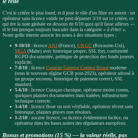
le reste
C'est le critère le plus lourd, et il joue le rôle d'un filtre en amont : un
opérateur sans licence valide ne peut dépasser 3/10 sur ce critère, ce
qui tire la note globale en dessous de 6/10 quoi qu'il fasse ailleurs —
et le fait presque toujours basculer dans la catégorie
« à éviter »
.
Notre grille interne associe les notes à des situations types :
9-10/10
: licence
ANJ
(France),
UKGC
(Royaume-Uni),
MGA
(Malte) avec historique propre, SSL fort, conformité
RGPD documentée, politique de protection des fonds joueurs
explicite.
7-8/10
: licence
Curaçao Gaming Control Board
moderne
(sous le nouveau régime GCB post-2023), opérateur adossé à
un groupe reconnu, historique de paiement correct, SSL
standard.
5-6/10
: licence Curaçao classique, opérateur moins connu,
quelques plaintes documentées mais traitées, infrastructure
technique correcte.
3-4/10
: licence floue ou non vérifiable, opérateur récent sans
historique, plaintes graves non résolues.
1-2/10
: aucune licence, ou licence évidemment factice, ou
opérateur dans les bases noires des régulateurs européens.
Bonus et promotions (15 %) — la valeur réelle, pas