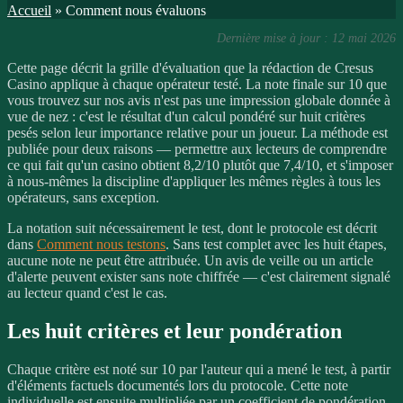
Accueil
»
Comment nous évaluons
Dernière mise à jour : 12 mai 2026
Cette page décrit la grille d'évaluation que la rédaction de Cresus
Casino applique à chaque opérateur testé. La note finale sur 10 que
vous trouvez sur nos avis n'est pas une impression globale donnée à
vue de nez : c'est le résultat d'un calcul pondéré sur huit critères
pesés selon leur importance relative pour un joueur. La méthode est
publiée pour deux raisons — permettre aux lecteurs de comprendre
ce qui fait qu'un casino obtient 8,2/10 plutôt que 7,4/10, et s'imposer
à nous-mêmes la discipline d'appliquer les mêmes règles à tous les
opérateurs, sans exception.
La notation suit nécessairement le test, dont le protocole est décrit
dans
Comment nous testons
. Sans test complet avec les huit étapes,
aucune note ne peut être attribuée. Un avis de veille ou un article
d'alerte peuvent exister sans note chiffrée — c'est clairement signalé
au lecteur quand c'est le cas.
Les huit critères et leur pondération
Chaque critère est noté sur 10 par l'auteur qui a mené le test, à partir
d'éléments factuels documentés lors du protocole. Cette note
individuelle est ensuite multipliée par un coefficient de pondération